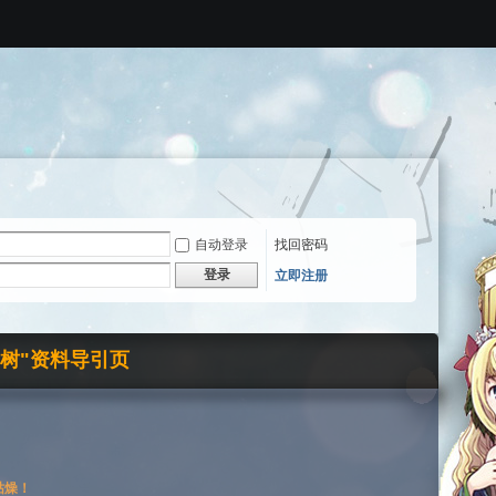
自动登录
找回密码
登录
立即注册
界树"资料导引页
枯燥！