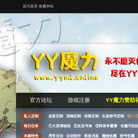
设为首页
收藏本站
官方论坛
游戏注册
YY魔力赞助
私人定制
皮肤定制
宠物定制
坐骑定制
头显称号定制
独一
每日任务
①大英博物馆
②反攻号角
③阵容争霸赛
④魔币刮
本服特色
周常活动
自动制作
装备词条
魔物收藏
称号收藏