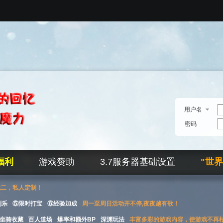
用户名
密码
福利
游戏赞助
3.7服务器基础设置
"世
无二，私人定制！
刮乐
⑤限时打宝
⑥经验加成
周一至周日活动开不停,夜夜越有歌！
坐骑收藏
百人道场
爆率和额外BP
深渊玩法
丰富多彩的游戏内容，使游戏不再