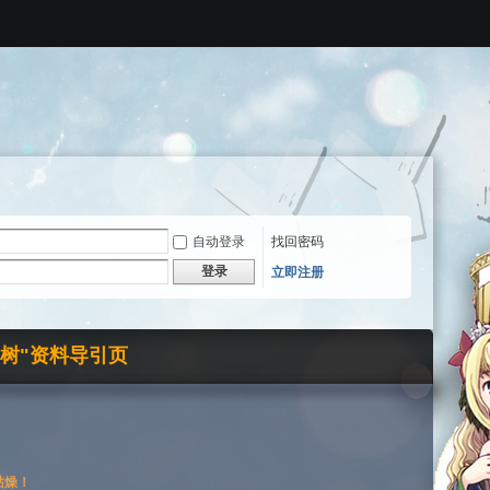
自动登录
找回密码
登录
立即注册
界树"资料导引页
枯燥！