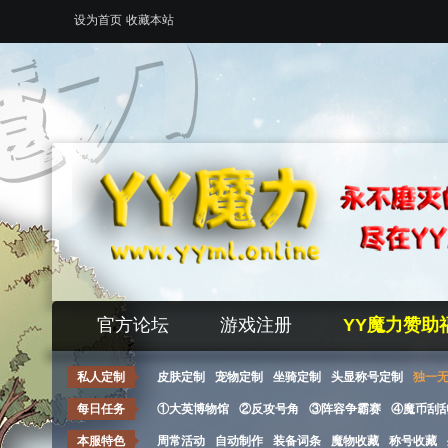
设为首页
收藏本站
官方论坛
游戏注册
YY魔力赞助
私人定制
皮肤定制
宠物定制
坐骑定制
头显称号定制
独一
每日任务
①大英博物馆
②反攻号角
③阵容争霸赛
④魔币刮
本服特色
周常活动
自动制作
装备词条
魔物收藏
称号收藏