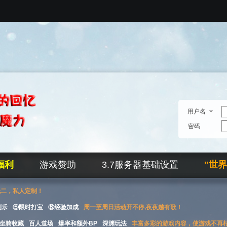
用户名
密码
福利
游戏赞助
3.7服务器基础设置
"世
无二，私人定制！
刮乐
⑤限时打宝
⑥经验加成
周一至周日活动开不停,夜夜越有歌！
坐骑收藏
百人道场
爆率和额外BP
深渊玩法
丰富多彩的游戏内容，使游戏不再