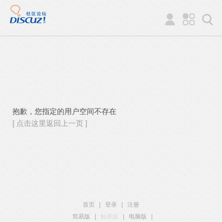
抱歉，您指定的用户空间不存在
[ 点击这里返回上一页 ]
首页
|
登录
|
注册
简易版
|
触屏版
|
电脑版
|