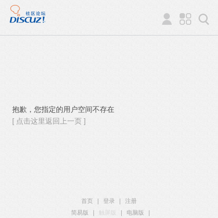
抱歉，您指定的用户空间不存在
[ 点击这里返回上一页 ]
首页
|
登录
|
注册
简易版
|
触屏版
|
电脑版
|