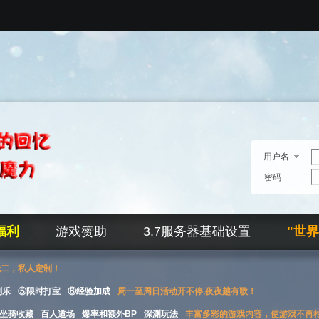
用户名
密码
福利
游戏赞助
3.7服务器基础设置
"世
无二，私人定制！
刮乐
⑤限时打宝
⑥经验加成
周一至周日活动开不停,夜夜越有歌！
坐骑收藏
百人道场
爆率和额外BP
深渊玩法
丰富多彩的游戏内容，使游戏不再