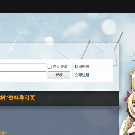
自动登录
找回密码
登录
立即注册
界树"资料导引页
枯燥！