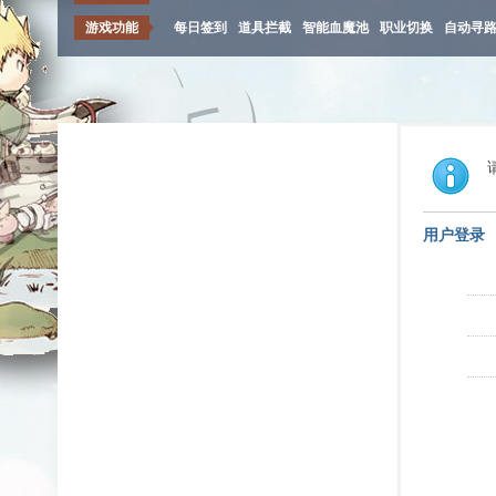
游戏功能
每日签到
道具拦截
智能血魔池
职业切换
自动寻
用户登录