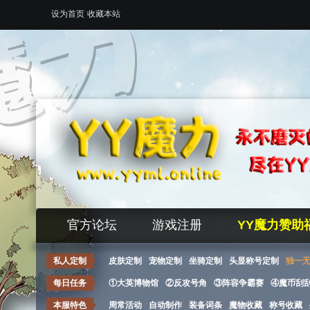
设为首页
收藏本站
官方论坛
游戏注册
YY魔力赞助
私人定制
皮肤定制
宠物定制
坐骑定制
头显称号定制
独一
每日任务
①大英博物馆
②反攻号角
③阵容争霸赛
④魔币刮
本服特色
周常活动
自动制作
装备词条
魔物收藏
称号收藏