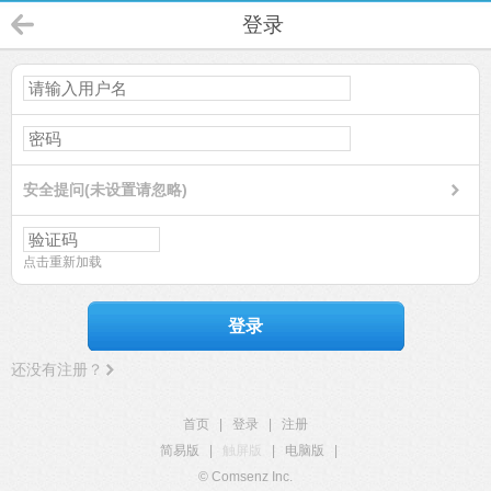
登录
安全提问(未设置请忽略)
点击重新加载
登录
还没有注册？
首页
|
登录
|
注册
简易版
|
触屏版
|
电脑版
|
© Comsenz Inc.