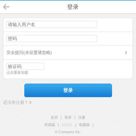
登录
安全提问(未设置请忽略)
点击重新加载
登录
还没有注册？
首页
|
登录
|
注册
简易版
|
触屏版
|
电脑版
|
© Comsenz Inc.