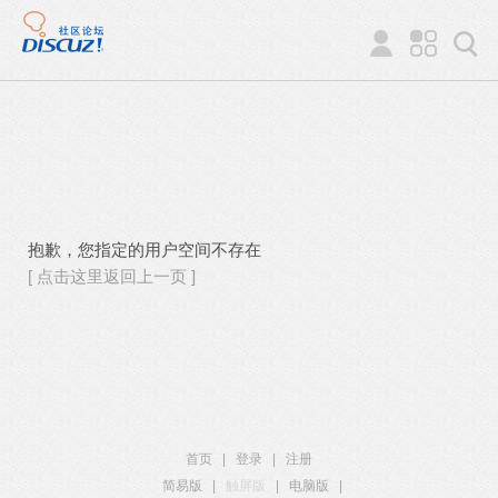
抱歉，您指定的用户空间不存在
[ 点击这里返回上一页 ]
首页
|
登录
|
注册
简易版
|
触屏版
|
电脑版
|