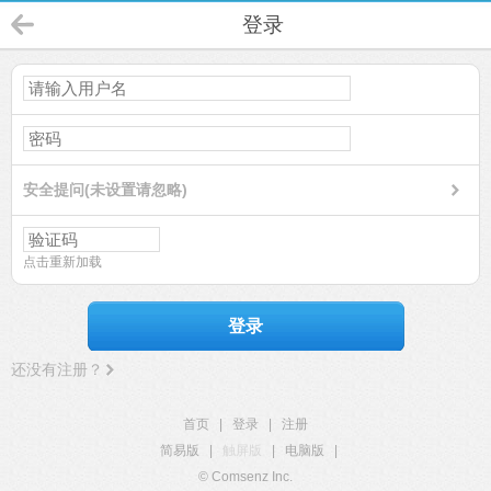
登录
安全提问(未设置请忽略)
点击重新加载
登录
还没有注册？
首页
|
登录
|
注册
简易版
|
触屏版
|
电脑版
|
© Comsenz Inc.