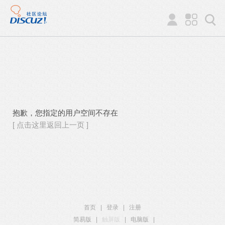
抱歉，您指定的用户空间不存在
[ 点击这里返回上一页 ]
首页
|
登录
|
注册
简易版
|
触屏版
|
电脑版
|