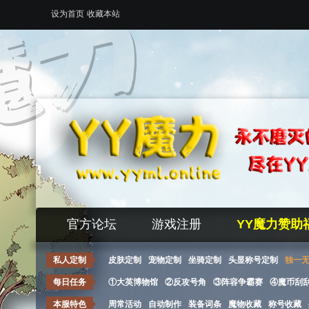
设为首页
收藏本站
官方论坛
游戏注册
YY魔力赞助
私人定制
皮肤定制
宠物定制
坐骑定制
头显称号定制
独一
每日任务
①大英博物馆
②反攻号角
③阵容争霸赛
④魔币刮
本服特色
周常活动
自动制作
装备词条
魔物收藏
称号收藏