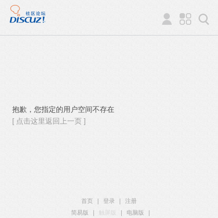
抱歉，您指定的用户空间不存在
[ 点击这里返回上一页 ]
首页
|
登录
|
注册
简易版
|
触屏版
|
电脑版
|