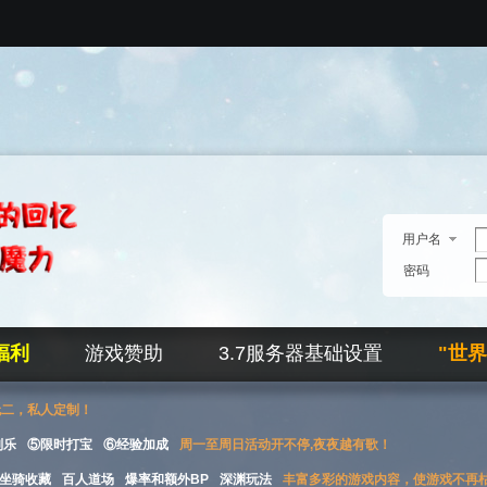
用户名
密码
福利
游戏赞助
3.7服务器基础设置
"世
无二，私人定制！
刮乐
⑤限时打宝
⑥经验加成
周一至周日活动开不停,夜夜越有歌！
坐骑收藏
百人道场
爆率和额外BP
深渊玩法
丰富多彩的游戏内容，使游戏不再