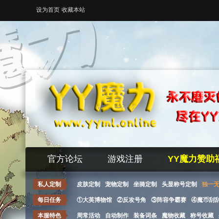
设为首页
收藏本站
官方论坛
游戏注册
YY魔力赞助
私人定制
皮肤定制
宠物定制
坐骑定制
头显称号定制
独一
每日任务
①大英博物馆
②反攻号角
③阵容争霸赛
④魔币刮
本服特色
周常活动
自动制作
装备词条
魔物收藏
称号收藏