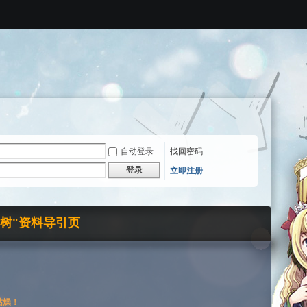
自动登录
找回密码
登录
立即注册
界树"资料导引页
枯燥！