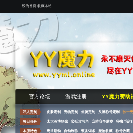
设为首页
收藏本站
官方论坛
游戏注册
YY魔力赞助
私人定制
皮肤定制
宠物定制
坐骑定制
头显称号定制
独一
每日任务
①大英博物馆
②反攻号角
③阵容争霸赛
④魔币刮
本服特色
周常活动
自动制作
装备词条
魔物收藏
称号收藏