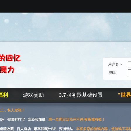
用户名
密码
福利
游戏赞助
3.7服务器基础设置
"世
无二，私人定制！
刮乐
⑤限时打宝
⑥经验加成
周一至周日活动开不停,夜夜越有歌！
坐骑收藏
百人道场
爆率和额外BP
深渊玩法
丰富多彩的游戏内容，使游戏不再