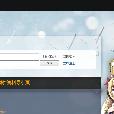
自动登录
找回密码
登录
立即注册
界树"资料导引页
枯燥！