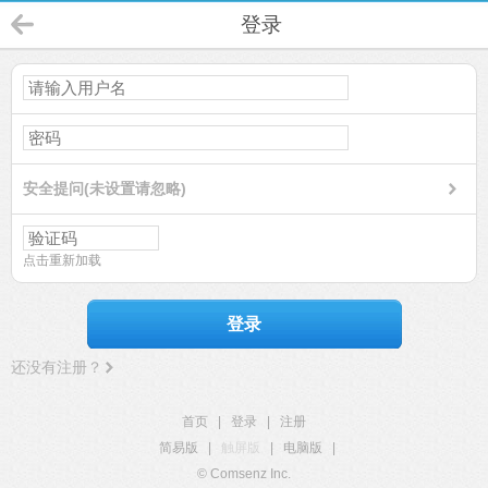
登录
安全提问(未设置请忽略)
点击重新加载
登录
还没有注册？
首页
|
登录
|
注册
简易版
|
触屏版
|
电脑版
|
© Comsenz Inc.