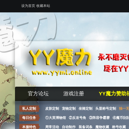
设为首页
收藏本站
官方论坛
游戏注册
YY魔力赞助
私人定制
皮肤定制
宠物定制
坐骑定制
头显称号定制
独一
每日任务
①大英博物馆
②反攻号角
③阵容争霸赛
④魔币刮
本服特色
周常活动
自动制作
装备词条
魔物收藏
称号收藏