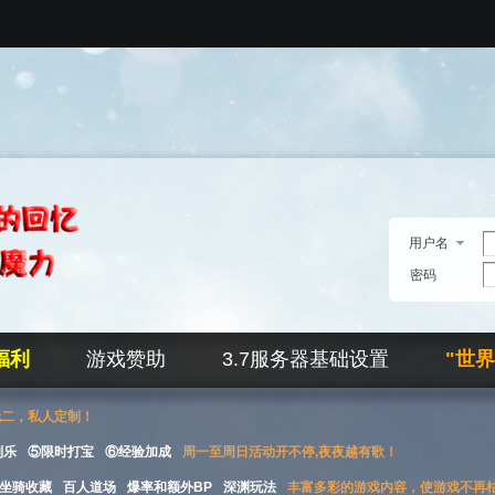
用户名
密码
福利
游戏赞助
3.7服务器基础设置
"世
无二，私人定制！
刮乐
⑤限时打宝
⑥经验加成
周一至周日活动开不停,夜夜越有歌！
坐骑收藏
百人道场
爆率和额外BP
深渊玩法
丰富多彩的游戏内容，使游戏不再