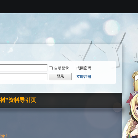
自动登录
找回密码
登录
立即注册
界树"资料导引页
枯燥！