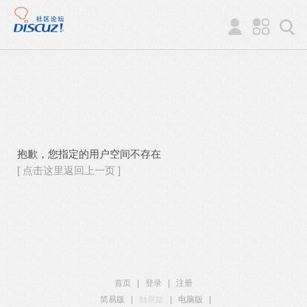
抱歉，您指定的用户空间不存在
[ 点击这里返回上一页 ]
首页
|
登录
|
注册
简易版
|
触屏版
|
电脑版
|