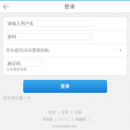
登录
安全提问(未设置请忽略)
点击重新加载
登录
还没有注册？
首页
|
登录
|
注册
简易版
|
触屏版
|
电脑版
|
© Comsenz Inc.