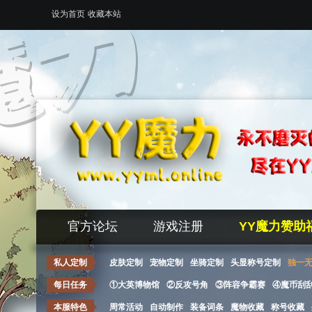
设为首页
收藏本站
官方论坛
游戏注册
YY魔力赞助
私人定制
皮肤定制
宠物定制
坐骑定制
头显称号定制
独一
每日任务
①大英博物馆
②反攻号角
③阵容争霸赛
④魔币刮
本服特色
周常活动
自动制作
装备词条
魔物收藏
称号收藏