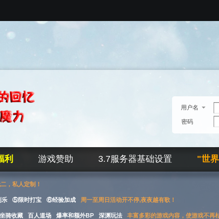
用户名
密码
福利
游戏赞助
3.7服务器基础设置
"世
无二，私人定制！
刮乐
⑤限时打宝
⑥经验加成
周一至周日活动开不停,夜夜越有歌！
坐骑收藏
百人道场
爆率和额外BP
深渊玩法
丰富多彩的游戏内容，使游戏不再