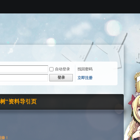
自动登录
找回密码
登录
立即注册
界树"资料导引页
枯燥！