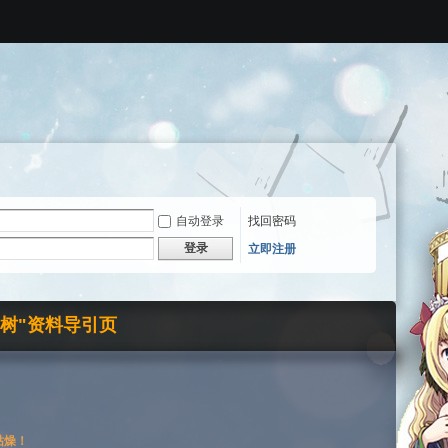
自动登录
找回密码
登录
立即注册
界树"资料导引页
枯燥！