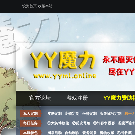
设为首页
收藏本站
官方论坛
游戏注册
YY魔力赞助
私人定制
皮肤定制
宠物定制
坐骑定制
头显称号定制
独一
每日任务
①大英博物馆
②反攻号角
③阵容争霸赛
④魔币刮
本服特色
周常活动
自动制作
装备词条
魔物收藏
称号收藏