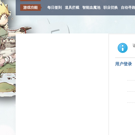
游戏功能
每日签到
道具拦截
智能血魔池
职业切换
自动寻
用户登录