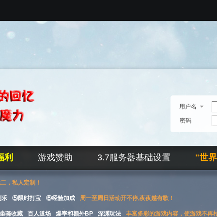
用户名
密码
福利
游戏赞助
3.7服务器基础设置
"世
无二，私人定制！
刮乐
⑤限时打宝
⑥经验加成
周一至周日活动开不停,夜夜越有歌！
坐骑收藏
百人道场
爆率和额外BP
深渊玩法
丰富多彩的游戏内容，使游戏不再