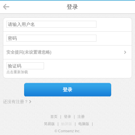
登录
安全提问(未设置请忽略)
点击重新加载
登录
还没有注册？
首页
|
登录
|
注册
简易版
|
触屏版
|
电脑版
|
© Comsenz Inc.