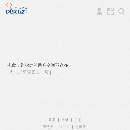
抱歉，您指定的用户空间不存在
[ 点击这里返回上一页 ]
首页
|
登录
|
注册
简易版
|
触屏版
|
电脑版
|