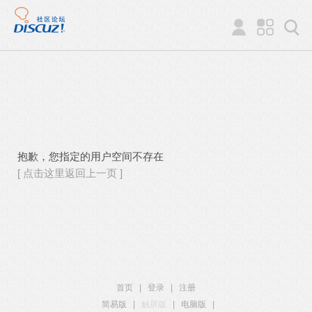
抱歉，您指定的用户空间不存在
[ 点击这里返回上一页 ]
首页
|
登录
|
注册
简易版
|
触屏版
|
电脑版
|