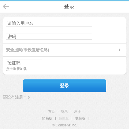
登录
安全提问(未设置请忽略)
点击重新加载
登录
还没有注册？
首页
|
登录
|
注册
简易版
|
触屏版
|
电脑版
|
© Comsenz Inc.