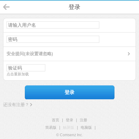
登录
安全提问(未设置请忽略)
点击重新加载
登录
还没有注册？
首页
|
登录
|
注册
简易版
|
触屏版
|
电脑版
|
© Comsenz Inc.