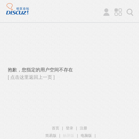
抱歉，您指定的用户空间不存在
[ 点击这里返回上一页 ]
首页
|
登录
|
注册
简易版
|
触屏版
|
电脑版
|