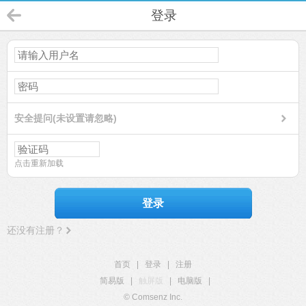
登录
安全提问(未设置请忽略)
点击重新加载
登录
还没有注册？
首页
|
登录
|
注册
简易版
|
触屏版
|
电脑版
|
© Comsenz Inc.