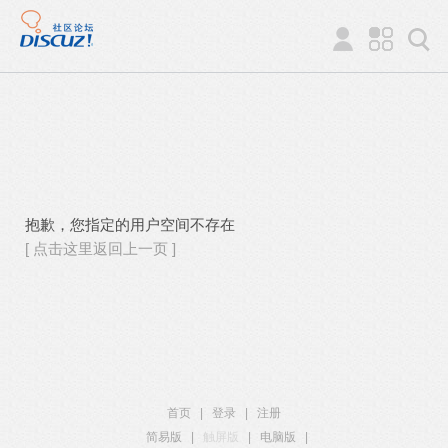
抱歉，您指定的用户空间不存在
[ 点击这里返回上一页 ]
首页
|
登录
|
注册
简易版
|
触屏版
|
电脑版
|