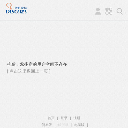
抱歉，您指定的用户空间不存在
[ 点击这里返回上一页 ]
首页
|
登录
|
注册
简易版
|
触屏版
|
电脑版
|