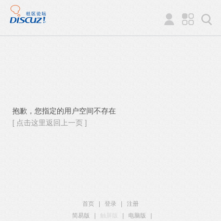
抱歉，您指定的用户空间不存在
[ 点击这里返回上一页 ]
首页
|
登录
|
注册
简易版
|
触屏版
|
电脑版
|