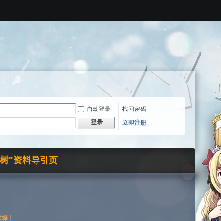
自动登录
找回密码
登录
立即注册
界树"资料导引页
枯燥！