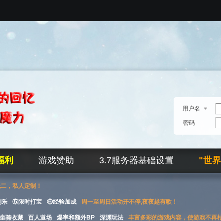
用户名
密码
福利
游戏赞助
3.7服务器基础设置
"世
无二，私人定制！
刮乐
⑤限时打宝
⑥经验加成
周一至周日活动开不停,夜夜越有歌！
坐骑收藏
百人道场
爆率和额外BP
深渊玩法
丰富多彩的游戏内容，使游戏不再