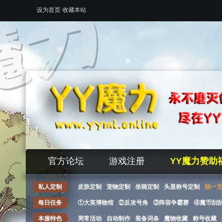
设为首页
收藏本站
官方论坛
游戏注册
YY魔力赞助
私人定制
皮肤定制
宠物定制
坐骑定制
头显称号定制
独一
每日任务
①大英博物馆
②反攻号角
③阵容争霸赛
④魔币刮
本服特色
周常活动
自动制作
装备词条
魔物收藏
称号收藏