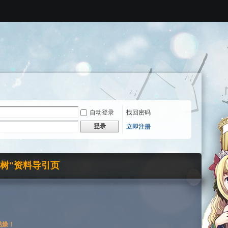
自动登录
找回密码
登录
立即注册
界树"资料导引页
枯燥！