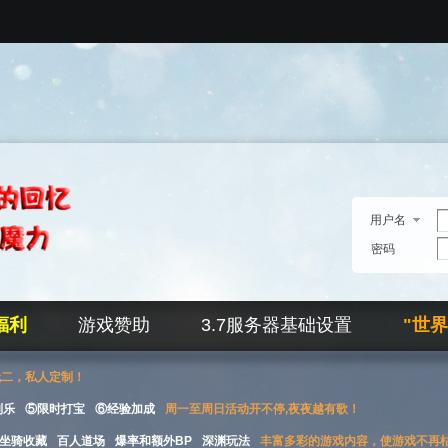
用户名
密码
福利
游戏赞助
3.7服务器基础设置
"世
无二，私人定制！
刮乐
⑤限时打宝
⑥经验加成
周一至周日活动开不停,夜夜越有歌！
坐骑收藏
百人道场
爆率和额外BP
深渊玩法
丰富多彩的游戏内容，使游戏不再