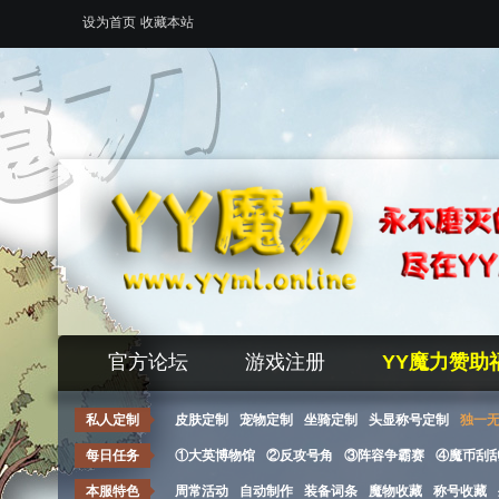
设为首页
收藏本站
官方论坛
游戏注册
YY魔力赞助
私人定制
皮肤定制
宠物定制
坐骑定制
头显称号定制
独一
每日任务
①大英博物馆
②反攻号角
③阵容争霸赛
④魔币刮
本服特色
周常活动
自动制作
装备词条
魔物收藏
称号收藏