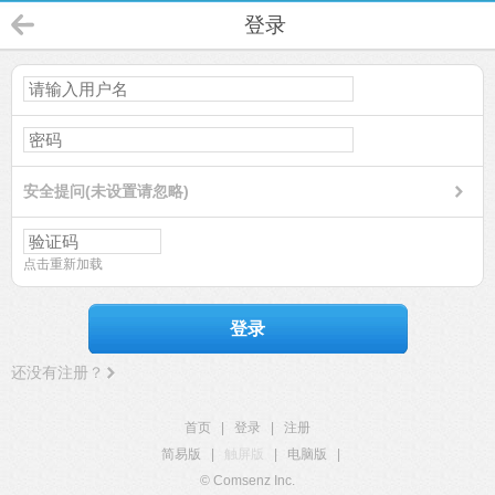
登录
安全提问(未设置请忽略)
点击重新加载
登录
还没有注册？
首页
|
登录
|
注册
简易版
|
触屏版
|
电脑版
|
© Comsenz Inc.