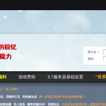
用户名
密码
福利
游戏赞助
3.7服务器基础设置
"世
无二，私人定制！
刮乐
⑤限时打宝
⑥经验加成
周一至周日活动开不停,夜夜越有歌！
坐骑收藏
百人道场
爆率和额外BP
深渊玩法
丰富多彩的游戏内容，使游戏不再