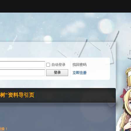
自动登录
找回密码
登录
立即注册
界树"资料导引页
枯燥！