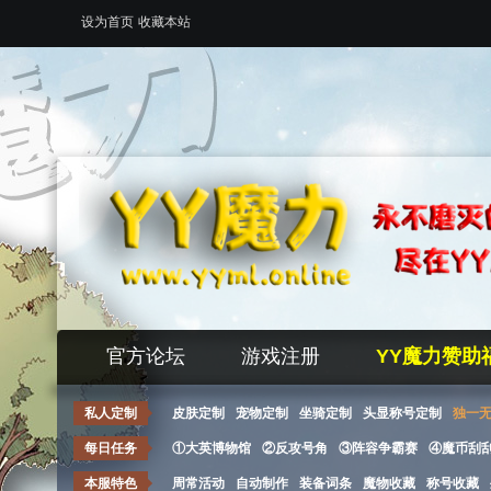
设为首页
收藏本站
官方论坛
游戏注册
YY魔力赞助
私人定制
皮肤定制
宠物定制
坐骑定制
头显称号定制
独一
每日任务
①大英博物馆
②反攻号角
③阵容争霸赛
④魔币刮
本服特色
周常活动
自动制作
装备词条
魔物收藏
称号收藏