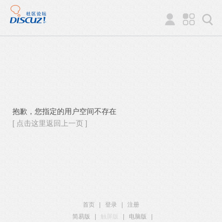
抱歉，您指定的用户空间不存在
[ 点击这里返回上一页 ]
首页
|
登录
|
注册
简易版
|
触屏版
|
电脑版
|