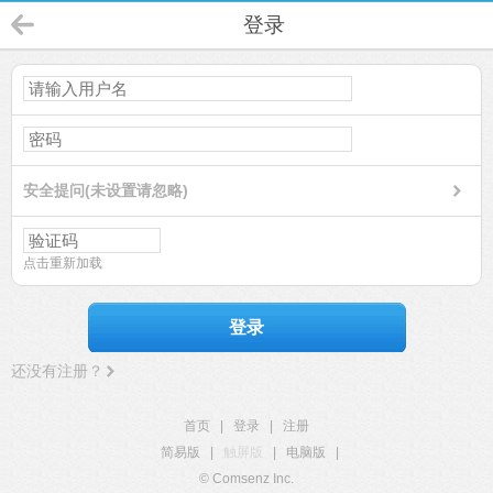
登录
安全提问(未设置请忽略)
点击重新加载
登录
还没有注册？
首页
|
登录
|
注册
简易版
|
触屏版
|
电脑版
|
© Comsenz Inc.