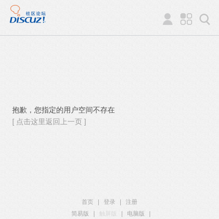
抱歉，您指定的用户空间不存在
[ 点击这里返回上一页 ]
首页
|
登录
|
注册
简易版
|
触屏版
|
电脑版
|