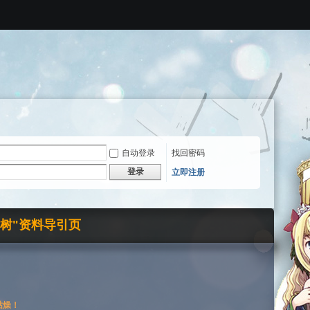
自动登录
找回密码
登录
立即注册
界树"资料导引页
枯燥！