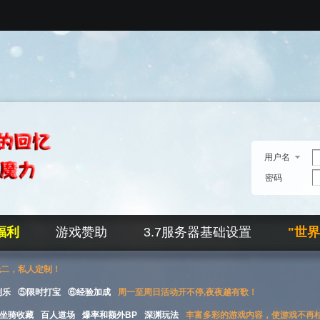
用户名
密码
福利
游戏赞助
3.7服务器基础设置
"世
无二，私人定制！
刮乐
⑤限时打宝
⑥经验加成
周一至周日活动开不停,夜夜越有歌！
坐骑收藏
百人道场
爆率和额外BP
深渊玩法
丰富多彩的游戏内容，使游戏不再