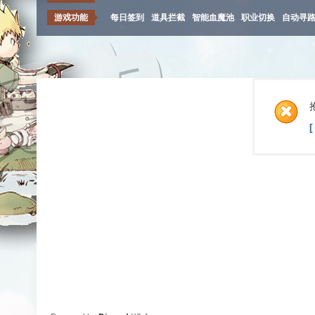
游戏功能
每日签到
道具拦截
智能血魔池
职业切换
自动寻