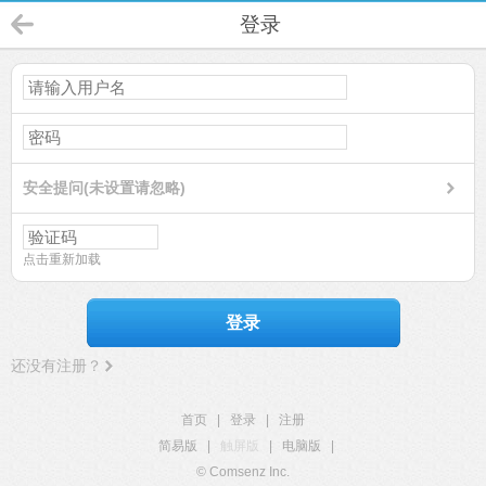
登录
安全提问(未设置请忽略)
点击重新加载
登录
还没有注册？
首页
|
登录
|
注册
简易版
|
触屏版
|
电脑版
|
© Comsenz Inc.