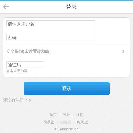
登录
安全提问(未设置请忽略)
点击重新加载
登录
还没有注册？
首页
|
登录
|
注册
简易版
|
触屏版
|
电脑版
|
© Comsenz Inc.