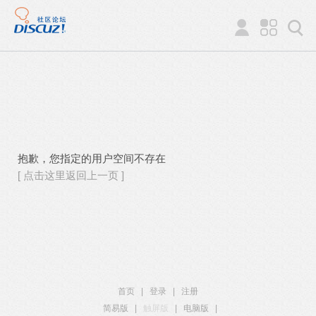
抱歉，您指定的用户空间不存在
[ 点击这里返回上一页 ]
首页
|
登录
|
注册
简易版
|
触屏版
|
电脑版
|