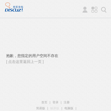
抱歉，您指定的用户空间不存在
[ 点击这里返回上一页 ]
首页
|
登录
|
注册
简易版
|
触屏版
|
电脑版
|