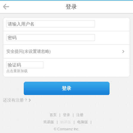
登录
安全提问(未设置请忽略)
点击重新加载
登录
还没有注册？
首页
|
登录
|
注册
简易版
|
触屏版
|
电脑版
|
© Comsenz Inc.