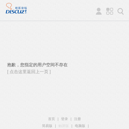
抱歉，您指定的用户空间不存在
[ 点击这里返回上一页 ]
首页
|
登录
|
注册
简易版
|
触屏版
|
电脑版
|