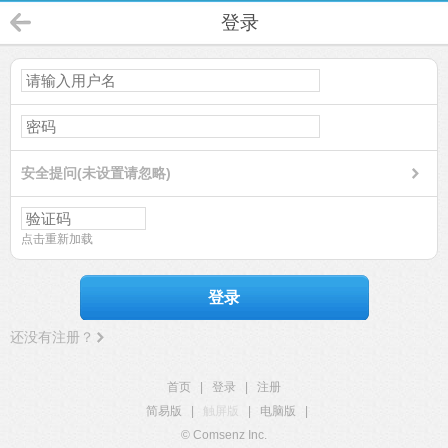
登录
安全提问(未设置请忽略)
点击重新加载
登录
还没有注册？
首页
|
登录
|
注册
简易版
|
触屏版
|
电脑版
|
© Comsenz Inc.