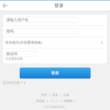
登录
安全提问(未设置请忽略)
点击重新加载
登录
还没有注册？
首页
|
登录
|
注册
简易版
|
触屏版
|
电脑版
|
© Comsenz Inc.