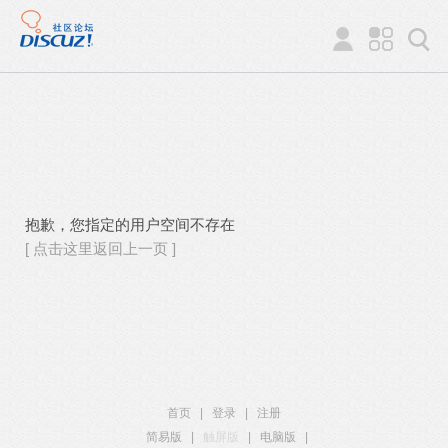
抱歉，您指定的用户空间不存在
[ 点击这里返回上一页 ]
首页
|
登录
|
注册
简易版
|
触屏版
|
电脑版
|