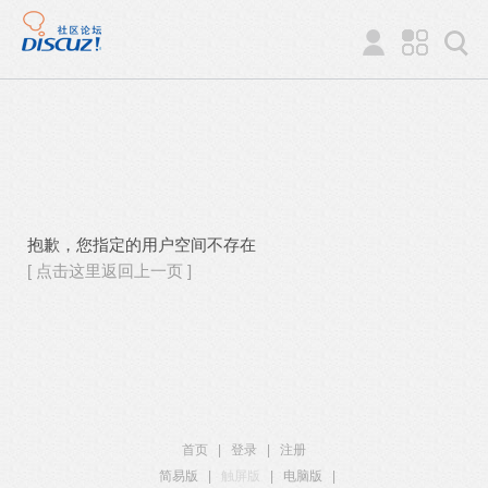
抱歉，您指定的用户空间不存在
[ 点击这里返回上一页 ]
首页
|
登录
|
注册
简易版
|
触屏版
|
电脑版
|