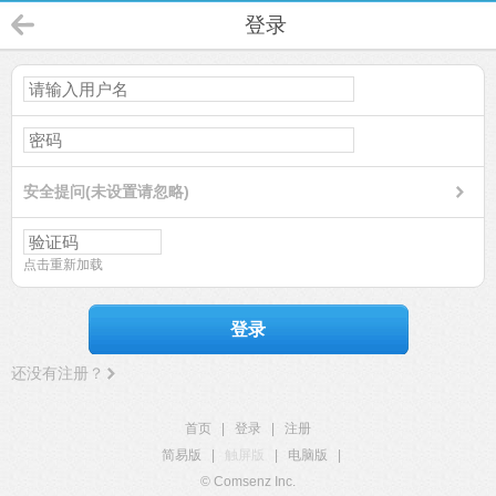
登录
安全提问(未设置请忽略)
点击重新加载
登录
还没有注册？
首页
|
登录
|
注册
简易版
|
触屏版
|
电脑版
|
© Comsenz Inc.