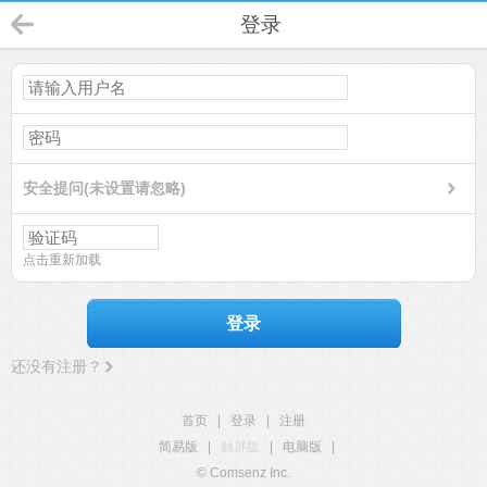
登录
安全提问(未设置请忽略)
点击重新加载
登录
还没有注册？
首页
|
登录
|
注册
简易版
|
触屏版
|
电脑版
|
© Comsenz Inc.